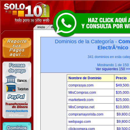
Dominios de la Categoría -
Com
ElectrÃ³nico
341 dominios en esta categ
Mostrando 1 de 150
Ver siguientes 150 >>
Nombre de Dominio
Precio
comprasya.com
$49,500
MisCompras.com
$35,000
marketweb.com
$25,000
MisCompras.net
$10,000
compramayorista.com
$9,800.
webpago.com
$9,800.
clickcompra.com
$9,500.