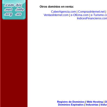
Otros dominios en venta:
CyberAgencia.com
|
ComprasInternet.net
|
VentasInternet.com
|
e-Oficina.com
|
e-Turismo.
IndicesFinancieros.co
Registro de Dominios
|
Web Hosting
|
D
Dominios Expirados
|
Industrias
|
Indu