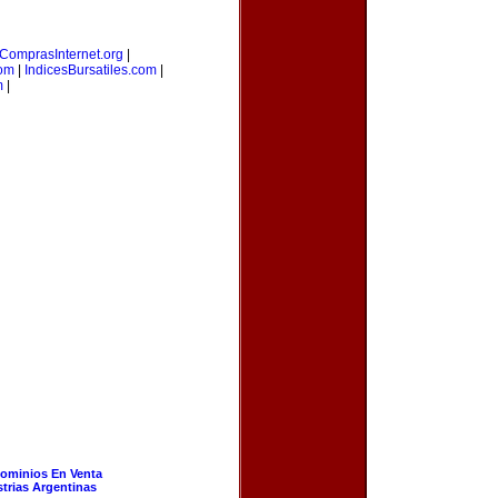
ComprasInternet.org
|
com
|
IndicesBursatiles.com
|
m
|
ominios En Venta
strias Argentinas