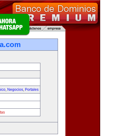
ca.com
nico
,
Negocios
,
Portales
tas