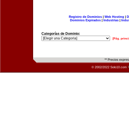
Registro de Dominios
|
Web Hosting
|
D
Dominios Expirados
|
Industrias
|
Indu
Categorías de Dominio:
[Pág. princi
** Precios expre
© 2002/2022 Solo10.com