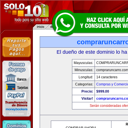
compraruncarr
El dueño de este dominio lo ha
Mayusculas:
COMPRARUNCAR
Minusculas:
compraruncarro.co
Longitud:
14 caracteres
Categorias:
Compras y Comercio
Precio:
$999.00
Visitar!
compraruncarro.c
Serán consideradas ofer
R