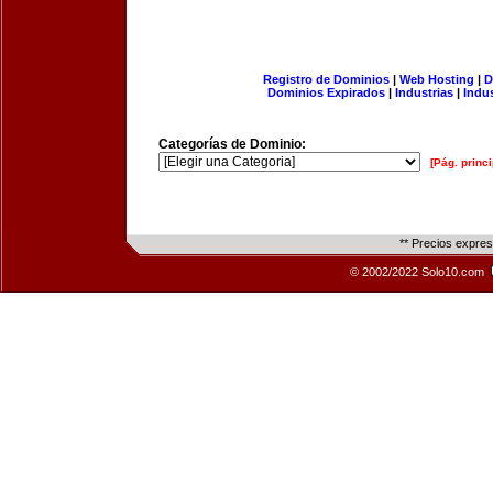
Registro de Dominios
|
Web Hosting
|
D
Dominios Expirados
|
Industrias
|
Indu
Categorías de Dominio:
[Pág. princi
** Precios expre
© 2002/2022 Solo10.com