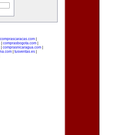
comprascaracas.com
|
m
|
comprasbogota.com
|
|
comprasnicaragua.com
|
ina.com
|
tusventas.es
|
|