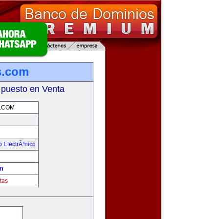
s.com
 puesto en Venta
.COM
 ElectrÃ³nico
!
m
tas