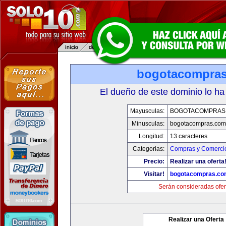
bogotacompra
El dueño de este dominio lo ha
Mayusculas:
BOGOTACOMPRAS
Minusculas:
bogotacompras.com
Longitud:
13 caracteres
Categorias:
Compras y Comercio
Precio:
Realizar una oferta
Visitar!
bogotacompras.co
Serán consideradas ofer
Realizar una Oferta