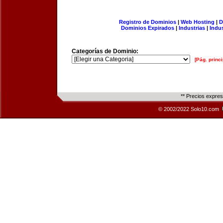
Registro de Dominios
|
Web Hosting
|
D
Dominios Expirados
|
Industrias
|
Indu
Categorías de Dominio:
[Pág. princi
** Precios expre
© 2002/2022 Solo10.com