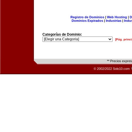
Registro de Dominios
|
Web Hosting
|
D
Dominios Expirados
|
Industrias
|
Indu
Categorías de Dominio:
[Pág. princi
** Precios expre
© 2002/2022 Solo10.com