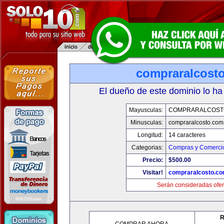
compraralcost
El dueño de este dominio lo ha
Mayusculas:
COMPRARALCOST
Minusculas:
compraralcosto.com
Longitud:
14 caracteres
Categorias:
Compras y Comercio
Precio:
$500.00
Visitar!
compraralcosto.c
Serán consideradas ofer
R