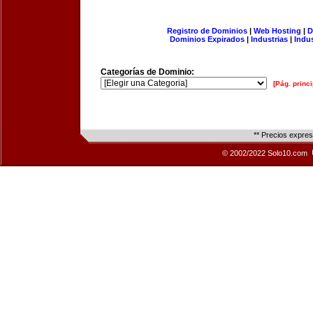
Registro de Dominios
|
Web Hosting
|
D
Dominios Expirados
|
Industrias
|
Indu
Categorías de Dominio:
[Pág. princi
** Precios expre
© 2002/2022 Solo10.com