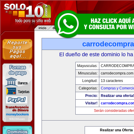
carrodecompr
El dueño de este dominio lo ha
Mayusculas:
CARRODECOMPRA
Minusculas:
carrodecompra.com
Longitud:
13 caracteres
Categorias:
Compras y Comercio
Precio:
Realizar una oferta
Visitar!
carrodecompra.co
Serán consideradas ofer
Realizar una Oferta