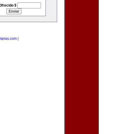
Ofrecido $
ompras.com
|