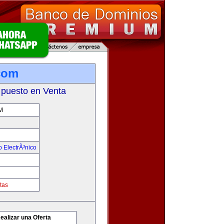
com
 puesto en Venta
M
 ElectrÃ³nico
tas
ealizar una Oferta