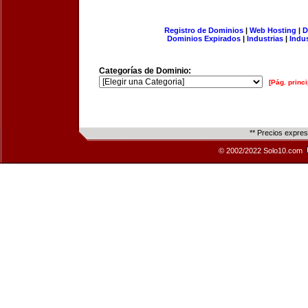
Registro de Dominios
|
Web Hosting
|
D
Dominios Expirados
|
Industrias
|
Indu
Categorías de Dominio:
[Pág. princi
** Precios expre
© 2002/2022 Solo10.com