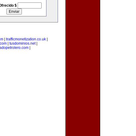
Ofrecido $
om
|
trafficmonetization.co.uk
|
.com
|
tusdominios.net
|
adopetrolero.com
|