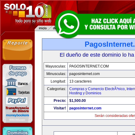
PagosInternet
El dueño de este dominio lo ha
Mayusculas:
PAGOSINTERNET.COM
Minusculas:
pagosinternet.com
Longitud:
13 caracteres
Categorias:
Compras y Comercio ElectrÃ³nico
,
Inter
Hosting y Dominios
Precio:
$1,500.00
Visitar!
pagosinternet.com
Serán consideradas ofer