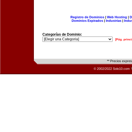
Registro de Dominios
|
Web Hosting
|
D
Dominios Expirados
|
Industrias
|
Indu
Categorías de Dominio:
[Pág. princi
** Precios expre
© 2002/2022 Solo10.com