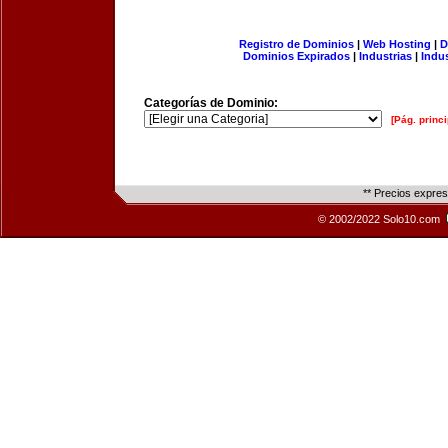
Registro de Dominios
|
Web Hosting
|
D
Dominios Expirados
|
Industrias
|
Indu
Categorías de Dominio:
[Pág. princi
** Precios expre
© 2002/2022 Solo10.com