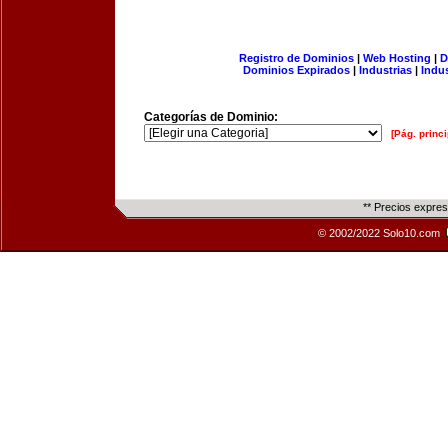
Registro de Dominios
|
Web Hosting
|
D
Dominios Expirados
|
Industrias
|
Indu
Categorías de Dominio:
[Pág. princi
** Precios expre
© 2002/2022 Solo10.com