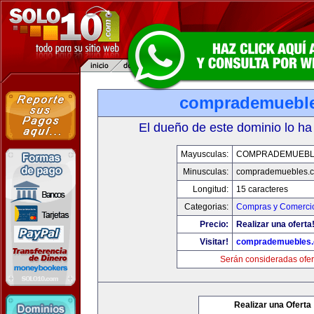
comprademuebl
El dueño de este dominio lo ha
Mayusculas:
COMPRADEMUEBL
Minusculas:
comprademuebles.
Longitud:
15 caracteres
Categorias:
Compras y Comercio
Precio:
Realizar una oferta
Visitar!
comprademuebles
Serán consideradas ofer
Realizar una Oferta