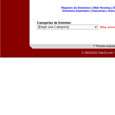
Registro de Dominios
|
Web Hosting
|
D
Dominios Expirados
|
Industrias
|
Indu
Categorías de Dominio:
[Pág. princi
** Precios expre
© 2002/2022 Solo10.com