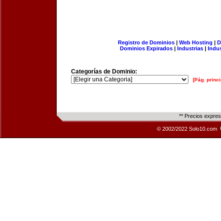
Registro de Dominios
|
Web Hosting
|
D
Dominios Expirados
|
Industrias
|
Indu
Categorías de Dominio:
[Pág. princi
** Precios expre
© 2002/2022 Solo10.com