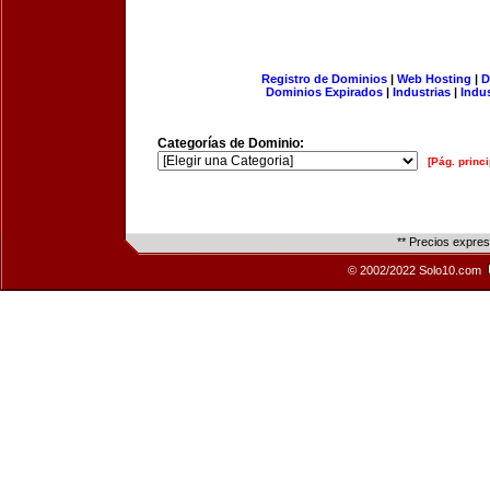
Registro de Dominios
|
Web Hosting
|
D
Dominios Expirados
|
Industrias
|
Indu
Categorías de Dominio:
[Pág. princi
** Precios expre
© 2002/2022 Solo10.com