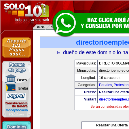
directorioempl
El dueño de este dominio lo ha
Mayusculas:
DIRECTORIOEMP
Minusculas:
directorioempleo.
Longitud:
16 caracteres
Categorias:
Portales
,
Profesio
Precio:
Realizar una ofert
Visitar!
directorioempleo
Serán consideradas ofer
Realizar una Oferta