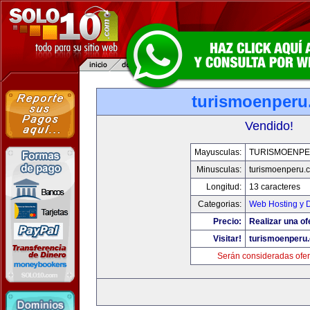
turismoenper
Vendido!
Mayusculas:
TURISMOENP
Minusculas:
turismoenperu.
Longitud:
13 caracteres
Categorias:
Web Hosting y 
Precio:
Realizar una of
Visitar!
turismoenperu
Serán consideradas ofer