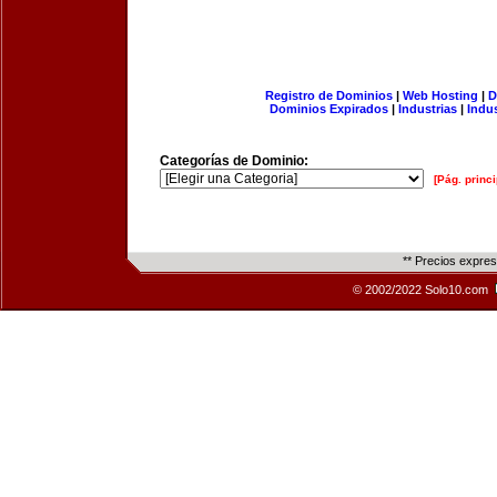
Registro de Dominios
|
Web Hosting
|
D
Dominios Expirados
|
Industrias
|
Indu
Categorías de Dominio:
[Pág. princi
** Precios expre
© 2002/2022 Solo10.com