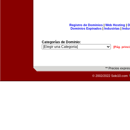
Registro de Dominios
|
Web Hosting
|
D
Dominios Expirados
|
Industrias
|
Indu
Categorías de Dominio:
[Pág. princi
** Precios expre
© 2002/2022 Solo10.com