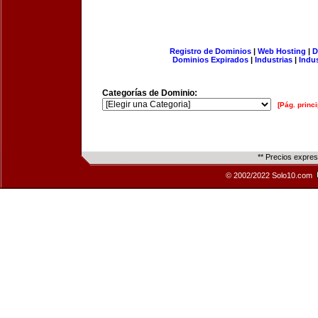
Registro de Dominios
|
Web Hosting
|
D
Dominios Expirados
|
Industrias
|
Indu
Categorías de Dominio:
[Pág. princi
** Precios expre
© 2002/2022 Solo10.com