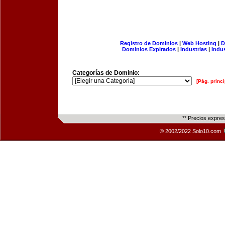
Registro de Dominios
|
Web Hosting
|
D
Dominios Expirados
|
Industrias
|
Indu
Categorías de Dominio:
[Pág. princi
** Precios expre
© 2002/2022 Solo10.com