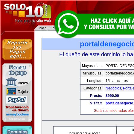
portaldenegoci
El dueño de este dominio lo ha
Mayusculas:
PORTALDENEG
Minusculas:
portaldenegocio
Longitud:
15 caracteres
Categorias:
Negocios
,
Portal
Precio:
$990.00
Visitar!
portaldenegocio
Serán consideradas ofer
R