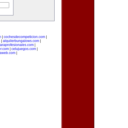
m
|
cochesdecompeticion.com
|
m
|
alquilerbungalows.com
|
araprofesionales.com
|
er.com
|
celujuegos.com
|
laweb.com
|