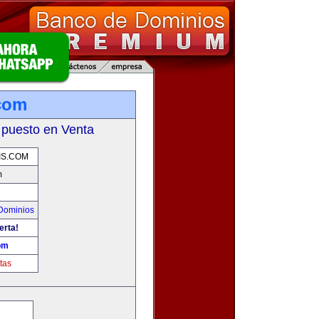
.com
 puesto en Venta
IS.COM
m
Dominios
erta!
om
tas