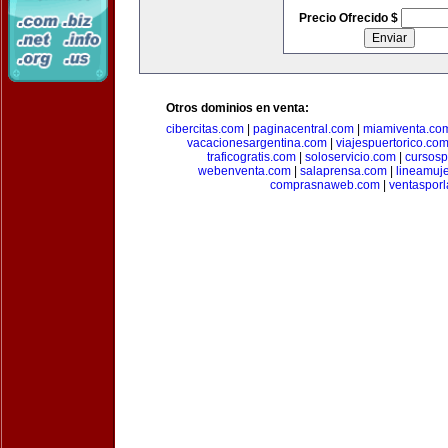
Precio Ofrecido $
Otros dominios en venta:
cibercitas.com
|
paginacentral.com
|
miamiventa.co
vacacionesargentina.com
|
viajespuertorico.co
traficogratis.com
|
soloservicio.com
|
cursosp
webenventa.com
|
salaprensa.com
|
lineamuj
comprasnaweb.com
|
ventaspor