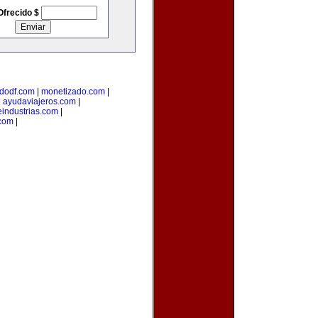
Ofrecido $
dodf.com
|
monetizado.com
|
|
ayudaviajeros.com
|
industrias.com
|
.com
|