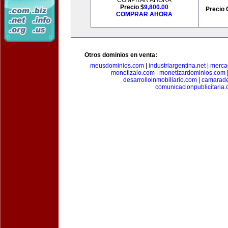
COMPRAR AHORA
Precio $
9,800.00
Precio 
COMPRAR AHORA
Otros dominios en venta:
meusdominios.com
|
industriargentina.net
|
merca
monetizalo.com
|
monetizardominios.com
desarrolloinmobiliario.com
|
camarade
comunicacionpublicitaria