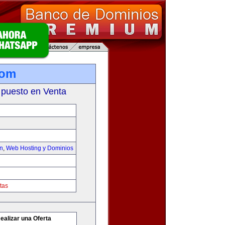
com
 puesto en Venta
on
,
Web Hosting y Dominios
tas
ealizar una Oferta