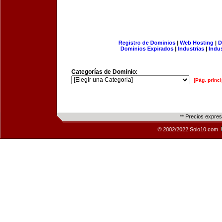
Registro de Dominios
|
Web Hosting
|
D
Dominios Expirados
|
Industrias
|
Indu
Categorías de Dominio:
[Pág. princi
** Precios expre
© 2002/2022 Solo10.com