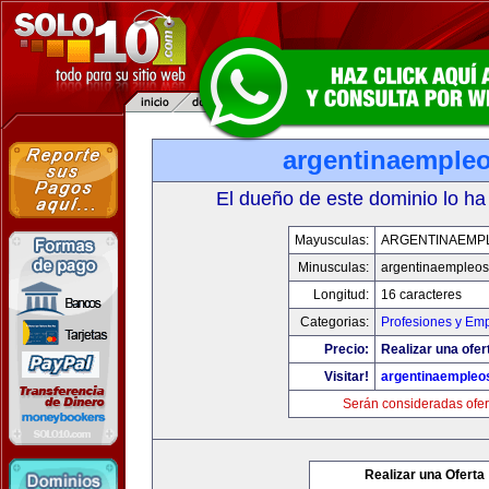
argentinaemple
El dueño de este dominio lo ha
Mayusculas:
ARGENTINAEMP
Minusculas:
argentinaempleo
Longitud:
16 caracteres
Categorias:
Profesiones y Em
Precio:
Realizar una ofer
Visitar!
argentinaempleo
Serán consideradas ofer
Realizar una Oferta