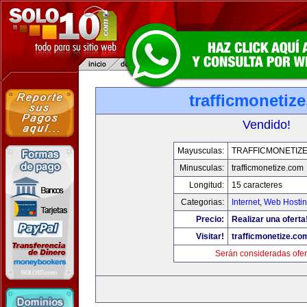
trafficmonetiz
Vendido!
Mayusculas:
TRAFFICMONETIZ
Minusculas:
trafficmonetize.com
Longitud:
15 caracteres
Categorias:
Internet
,
Web Hostin
Precio:
Realizar una oferta
Visitar!
trafficmonetize.co
Serán consideradas ofer