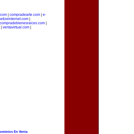
.com
|
compradearte.com
|
e-
etizeinternet.com
|
compradebienesraices.com
|
|
ventavirtual.com
|
ominios En Venta