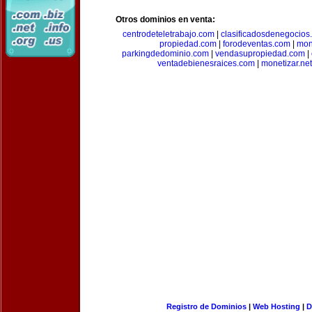
Otros dominios en venta:
centrodeteletrabajo.com
|
clasificadosdenegocios
propiedad.com
|
forodeventas.com
|
mon
parkingdedominio.com
|
vendasupropiedad.com
|
ventadebienesraices.com
|
monetizar.net
Registro de Dominios
|
Web Hosting
|
D