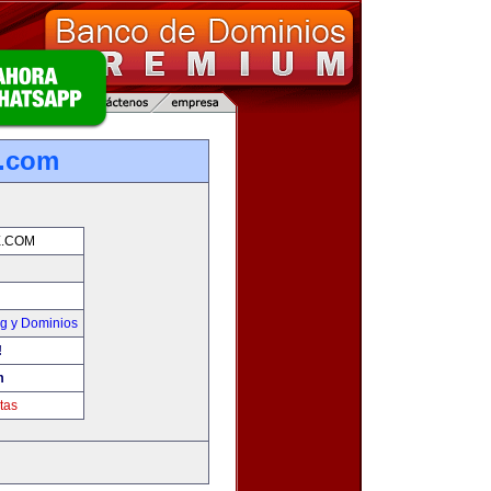
e.com
E.COM
g y Dominios
!
m
tas