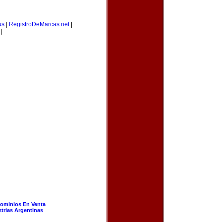
us
|
RegistroDeMarcas.net
|
|
ominios En Venta
strias Argentinas