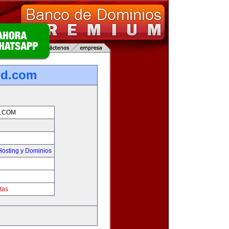
nd.com
.COM
osting y Dominios
tas