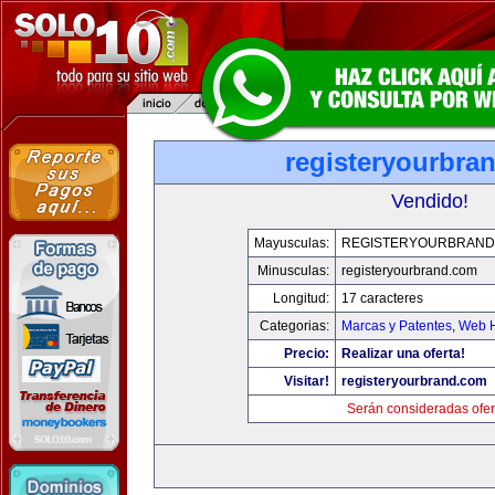
registeryourbra
Vendido!
Mayusculas:
REGISTERYOURBRAND
Minusculas:
registeryourbrand.com
Longitud:
17 caracteres
Categorias:
Marcas y Patentes
,
Web H
Precio:
Realizar una oferta!
Visitar!
registeryourbrand.com
Serán consideradas ofer