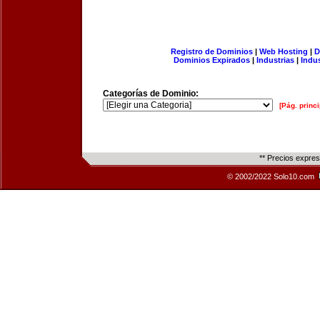
Registro de Dominios
|
Web Hosting
|
D
Dominios Expirados
|
Industrias
|
Indu
Categorías de Dominio:
[Pág. princi
** Precios expre
© 2002/2022 Solo10.com