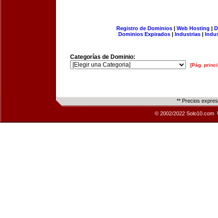
Registro de Dominios
|
Web Hosting
|
D
Dominios Expirados
|
Industrias
|
Indu
Categorías de Dominio:
[Pág. princi
** Precios expre
© 2002/2022 Solo10.com