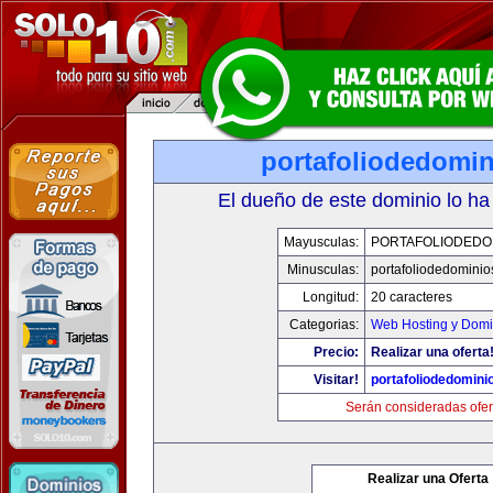
portafoliodedomi
El dueño de este dominio lo ha
Mayusculas:
PORTAFOLIODEDO
Minusculas:
portafoliodedomini
Longitud:
20 caracteres
Categorias:
Web Hosting y Domi
Precio:
Realizar una oferta
Visitar!
portafoliodedomini
Serán consideradas ofer
Realizar una Oferta