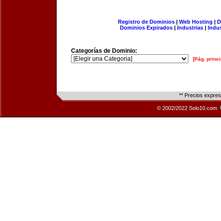
Registro de Dominios
|
Web Hosting
|
D
Dominios Expirados
|
Industrias
|
Indu
Categorías de Dominio:
[Pág. princi
** Precios expre
© 2002/2022 Solo10.com