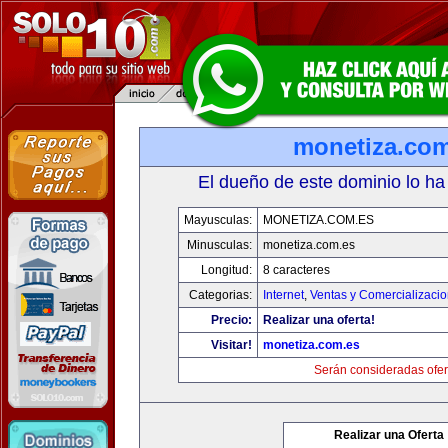
monetiza.com
El dueño de este dominio lo ha
Mayusculas:
MONETIZA.COM.ES
Minusculas:
monetiza.com.es
Longitud:
8 caracteres
Categorias:
Internet
,
Ventas y Comercializaci
Precio:
Realizar una oferta!
Visitar!
monetiza.com.es
Serán consideradas ofer
Realizar una Oferta