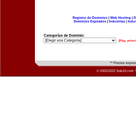
Registro de Dominios
|
Web Hosting
|
D
Dominios Expirados
|
Industrias
|
Indu
Categorías de Dominio:
[Pág. princi
** Precios expre
© 2002/2022 Solo10.com